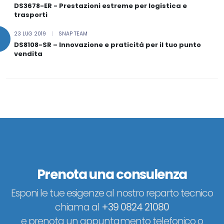
DS3678-ER - Prestazioni estreme per logistica e
trasporti
23 LUG 2019
|
SNAP TEAM
DS8108-SR – Innovazione e praticità per il tuo punto
vendita
Prenota una consulenza
Esponi le tue esigenze al nostro reparto tecnico
chiama al
+39 0824 21080
e prenota un appuntamento telefonico o