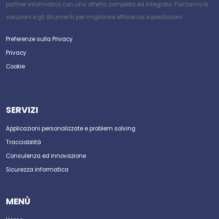
partner informatico con una offerta completa ed integrata. Forniamo le
soluzioni e gli strumenti per migliorare efficienza e prestazioni.
Preferenze sulla Privacy
Privacy
Cookie
SERVIZI
Applicazioni personalizzate e problem solving
Tracciabilità
Consulenza ed innovazione
Sicurezza informatica
MENÙ