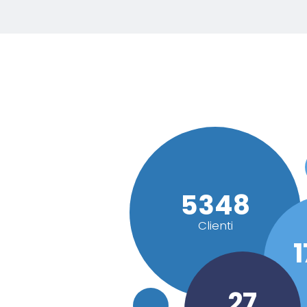
5730+
Clienti
1
29+