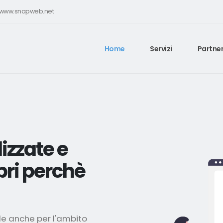
e www.snapweb.net
Home
Servizi
Partner
izzate e
pri perchè
le anche per l'ambito