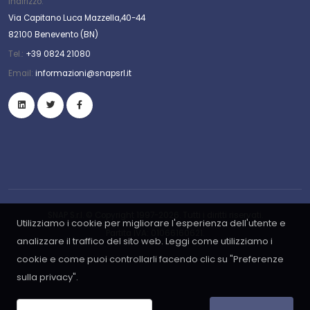
Indirizzo:
Via Capitano Luca Mazzella,40-44
82100 Benevento (BN)
Tel.:
+39 0824 21080
Email:
informazioni@snapsrl.it
SNAP S.r.l. © Copyright 1997-2026. Tutti i diritti riservati.
Utilizziamo i cookie per migliorare l'esperienza dell'utente e
Partita IVA: 01066160621.
analizzare il traffico del sito web. Leggi come utilizziamo i
cookie e come puoi controllarli facendo clic su "Preferenze
sulla privacy".