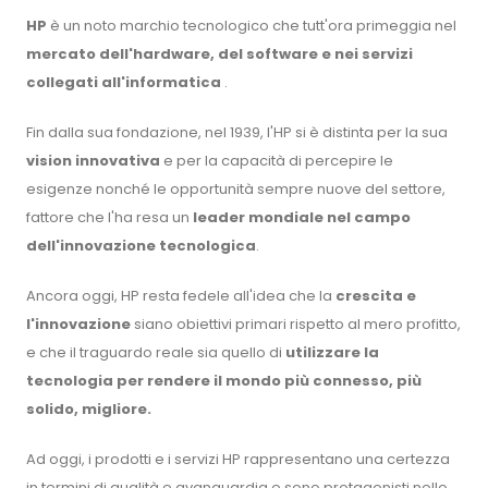
HP
è un noto marchio tecnologico che tutt'ora primeggia nel
mercato dell'hardware, del software e nei servizi
collegati all'informatica
.
Fin dalla sua fondazione, nel 1939, l'HP si è distinta per la sua
vision innovativa
e per la capacità di percepire le
esigenze nonché le opportunità sempre nuove del settore,
fattore che l'ha resa un
leader mondiale nel campo
dell'innovazione tecnologica
.
Ancora oggi, HP resta fedele all'idea che la
crescita e
l'innovazione
siano obiettivi primari rispetto al mero profitto,
e che il traguardo reale sia quello di
utilizzare la
tecnologia per rendere il mondo più connesso, più
solido, migliore.
Ad oggi, i prodotti e i servizi HP rappresentano una certezza
in termini di qualità e avanguardia e sono protagonisti nello