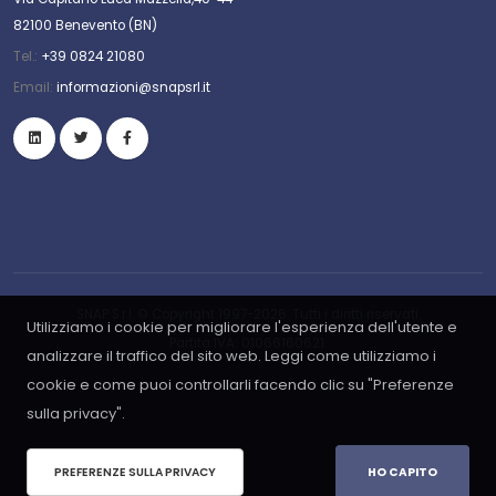
82100 Benevento (BN)
Tel.:
+39 0824 21080
Email:
informazioni@snapsrl.it
SNAP S.r.l. © Copyright 1997-2026. Tutti i diritti riservati.
Utilizziamo i cookie per migliorare l'esperienza dell'utente e
Partita IVA: 01066160621.
analizzare il traffico del sito web. Leggi come utilizziamo i
cookie e come puoi controllarli facendo clic su "Preferenze
sulla privacy".
PREFERENZE SULLA PRIVACY
HO CAPITO