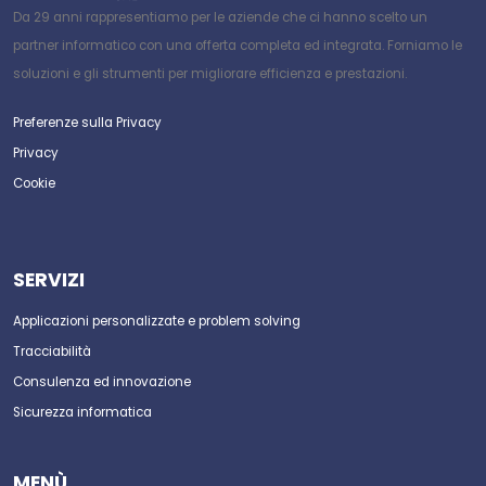
Da 29 anni rappresentiamo per le aziende che ci hanno scelto un
partner informatico con una offerta completa ed integrata. Forniamo le
soluzioni e gli strumenti per migliorare efficienza e prestazioni.
Preferenze sulla Privacy
Privacy
Cookie
SERVIZI
Applicazioni personalizzate e problem solving
Tracciabilità
Consulenza ed innovazione
Sicurezza informatica
MENÙ