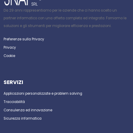
Da 29 anni rappresentiamo per le aziende che ci hanno scelto un
partner informatico con una offerta completa ed integrata. Forniamo le
soluzioni e gli strumenti per migliorare efficienza e prestazioni.
Preferenze sulla Privacy
Privacy
Cookie
SERVIZI
Applicazioni personalizzate e problem solving
Tracciabilità
Consulenza ed innovazione
Sicurezza informatica