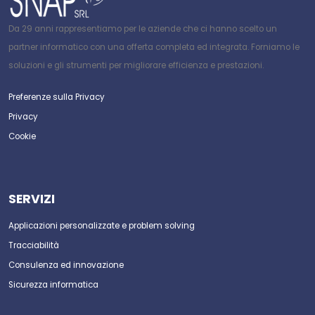
Da 29 anni rappresentiamo per le aziende che ci hanno scelto un
partner informatico con una offerta completa ed integrata. Forniamo le
soluzioni e gli strumenti per migliorare efficienza e prestazioni.
Preferenze sulla Privacy
Privacy
Cookie
SERVIZI
Applicazioni personalizzate e problem solving
Tracciabilità
Consulenza ed innovazione
Sicurezza informatica