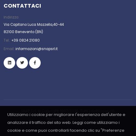
CONTATTACI
Indirizzo:
Via Capitano Luca Mazzella,40-44
82100 Benevento (BN)
Tel.:
+39 0824 21080
Email:
informazioni@snapsrl.it
SNAP S.r.l. © Copyright 1997-2026. Tutti i diritti riservati.
Utilizziamo i cookie per migliorare l'esperienza dell'utente e
Partita IVA: 01066160621.
analizzare il traffico del sito web. Leggi come utilizziamo i
cookie e come puoi controllarli facendo clic su "Preferenze