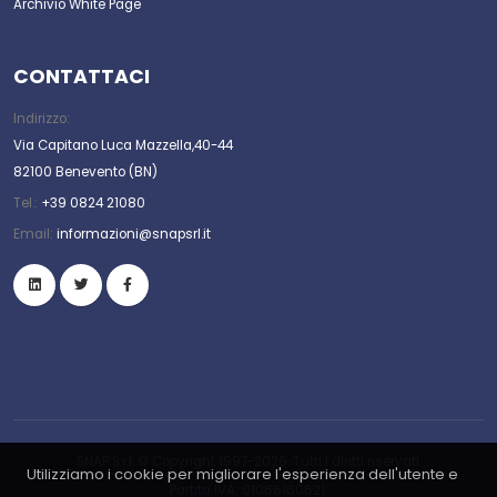
Archivio White Page
CONTATTACI
Indirizzo:
Via Capitano Luca Mazzella,40-44
82100 Benevento (BN)
Tel.:
+39 0824 21080
Email:
informazioni@snapsrl.it
SNAP S.r.l. © Copyright 1997-2026. Tutti i diritti riservati.
Utilizziamo i cookie per migliorare l'esperienza dell'utente e
Partita IVA: 01066160621.